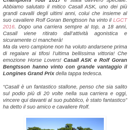
Champions Tour 2017
è stata davvero speciale.
Abbiamo salutato il mitico Casall ASK, uno dei più
grandi cavalli degli ultimi anni, colui che insieme al
suo cavaliere Rolf Goran Bengtsson ha vinto il
LGCT
2016
. Dopo una carriera sempre al top, a 18 anni,
Casall viene ritirato dall’attività agonistica e
sicuramente ci mancherà!
Ma da vero campione non ha voluto andarsene prima
di regalare ai tifosi l’ultima bellissima vittoria! Che
emozione Horse Lovers!
Casall ASK e Rolf Goran
Bengtsson hanno vinto con grande vantaggio il
Longines Grand Prix
della tappa tedesca.
“Casall è un fantastico stallone, penso che sia salito
sul podio più di 20 volte nella sua carriera e oggi,
vincere qui davanti al suo pubblico, è stato fantastico”
ha detto il suo amico e cavaliere Rolf.